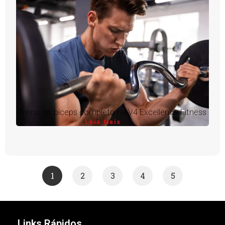
Treino de bíceps completo na V4 Excellence Fitness
Leia Mais
1
2
3
4
5
Links Rápidos