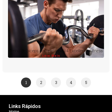
Treino de bíceps completo na V4 Excellence Fitness
Leia Mais
1
2
3
4
5
Links Rápidos
Home