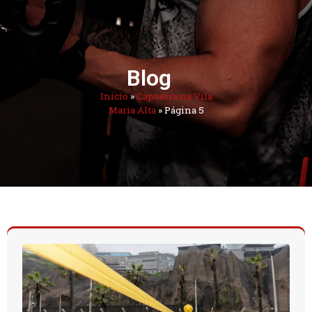
Blog
Início
»
Capoeira na Vila
Maria Alta
»
Página 5