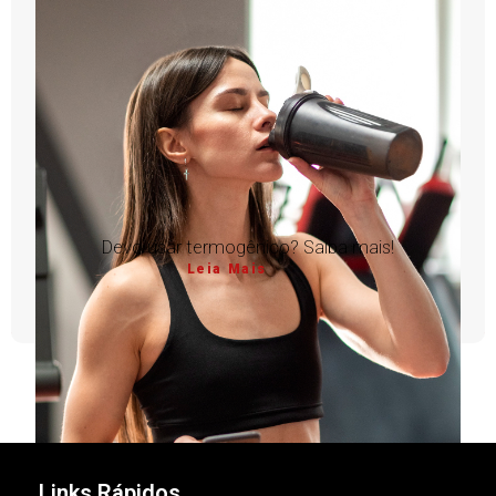
Devo usar termogênico? Saiba mais!
Leia Mais
1
2
3
4
5
Links Rápidos