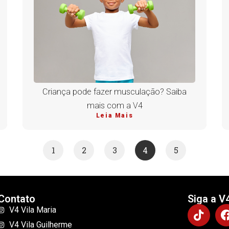
Criança pode fazer musculação? Saiba
mais com a V4
Leia Mais
1
2
3
4
5
Contato
Siga a V
V4 Vila Maria
V4 Vila Guilherme