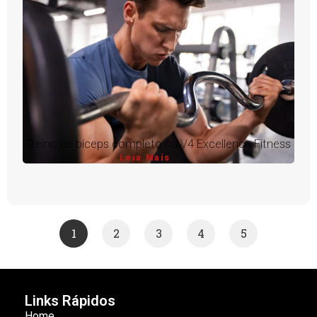
Treino de bíceps completo na V4 Excellence Fitness
Leia Mais
1
2
3
4
5
Links Rápidos
Home