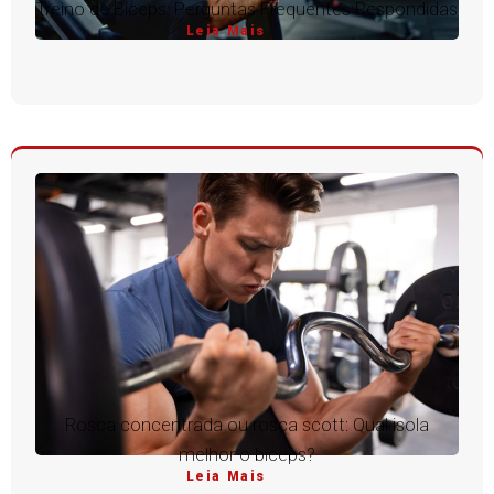
Treino de Bíceps: Perguntas Frequentes Respondidas
Leia Mais
Rosca concentrada ou rosca scott: Qual isola
melhor o bíceps?
Leia Mais