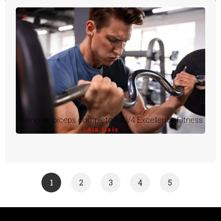
Treino de bíceps completo na V4 Excellence Fitness
Leia Mais
1
2
3
4
5