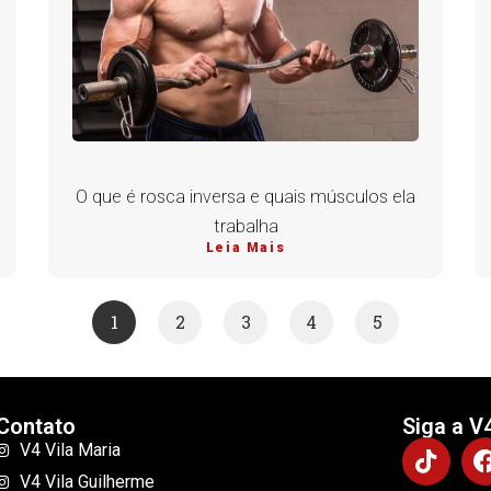
O que é rosca inversa e quais músculos ela
trabalha
Leia Mais
1
2
3
4
5
Contato
Siga a V
V4 Vila Maria
V4 Vila Guilherme