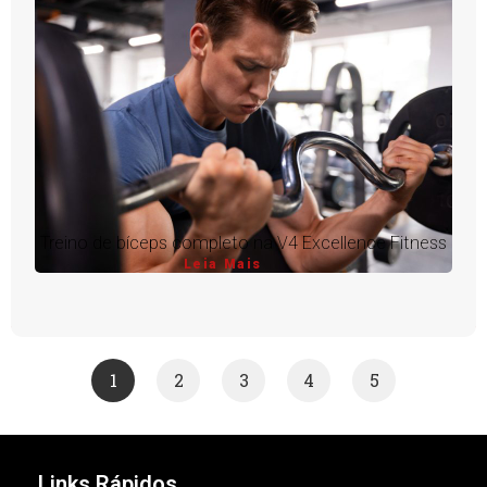
Treino de bíceps completo na V4 Excellence Fitness
Leia Mais
1
2
3
4
5
Links Rápidos